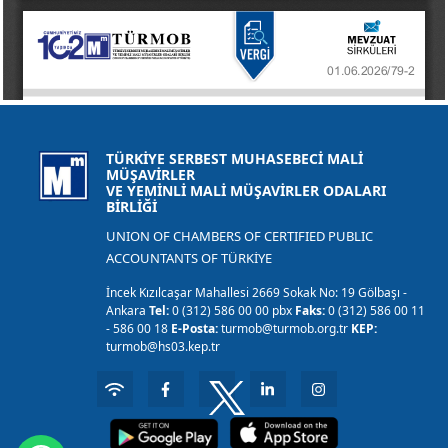
TÜRKİYE SERBEST MUHASEBECİ MALİ
MÜŞAVİRLER
VE YEMİNLİ MALİ MÜŞAVİRLER ODALARI
BİRLİĞİ
UNION OF CHAMBERS OF CERTIFIED PUBLIC
ACCOUNTANTS OF TÜRKİYE
İncek Kızılcaşar Mahallesi 2669 Sokak No: 19 Gölbaşı -
Ankara
Tel:
0 (312) 586 00 00 pbx
Faks:
0 (312) 586 00 11
- 586 00 18
E-Posta:
turmob@turmob.org.tr
KEP:
turmob@hs03.kep.tr