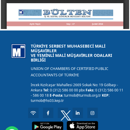
TÜRKİYE SERBEST MUHASEBECİ MALİ
MÜŞAVİRLER
VE YEMİNLİ MALİ MÜŞAVİRLER ODALARI
BİRLİĞİ
UNION OF CHAMBERS OF CERTIFIED PUBLIC
ACCOUNTANTS OF TÜRKİYE
İncek Kızılcaşar Mahallesi 2669 Sokak No: 19 Gölbaşı -
Ankara
Tel:
0 (312) 586 00 00 pbx
Faks:
0 (312) 586 00 11
- 586 00 18
E-Posta:
turmob@turmob.org.tr
KEP:
turmob@hs03.kep.tr