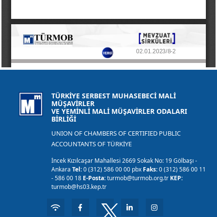
TÜRKİYE SERBEST MUHASEBECİ MALİ
MÜŞAVİRLER
VE YEMİNLİ MALİ MÜŞAVİRLER ODALARI
BİRLİĞİ
UNION OF CHAMBERS OF CERTIFIED PUBLIC
ACCOUNTANTS OF TÜRKİYE
İncek Kızılcaşar Mahallesi 2669 Sokak No: 19 Gölbaşı -
Ankara
Tel:
0 (312) 586 00 00 pbx
Faks:
0 (312) 586 00 11
- 586 00 18
E-Posta:
turmob@turmob.org.tr
KEP:
turmob@hs03.kep.tr