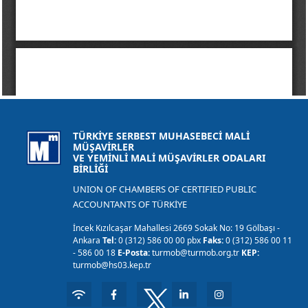
TÜRKİYE SERBEST MUHASEBECİ MALİ
MÜŞAVİRLER
VE YEMİNLİ MALİ MÜŞAVİRLER ODALARI
BİRLİĞİ
UNION OF CHAMBERS OF CERTIFIED PUBLIC
ACCOUNTANTS OF TÜRKİYE
İncek Kızılcaşar Mahallesi 2669 Sokak No: 19 Gölbaşı -
Ankara
Tel:
0 (312) 586 00 00 pbx
Faks:
0 (312) 586 00 11
- 586 00 18
E-Posta:
turmob@turmob.org.tr
KEP:
turmob@hs03.kep.tr