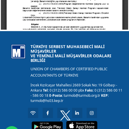
TÜRKİYE SERBEST MUHASEBECİ MALİ
MÜŞAVİRLER
VE YEMİNLİ MALİ MÜŞAVİRLER ODALARI
BİRLİĞİ
UNION OF CHAMBERS OF CERTIFIED PUBLIC
ACCOUNTANTS OF TÜRKİYE
İncek Kızılcaşar Mahallesi 2669 Sokak No: 19 Gölbaşı -
Ankara
Tel:
0 (312) 586 00 00 pbx
Faks:
0 (312) 586 00 11
- 586 00 18
E-Posta:
turmob@turmob.org.tr
KEP:
turmob@hs03.kep.tr