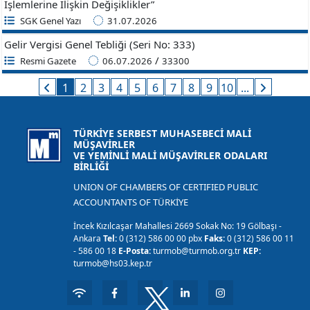
İşlemlerine İlişkin Değişiklikler”
SGK Genel Yazı
31.07.2026
Gelir Vergisi Genel Tebliği (Seri No: 333)
/
Resmi Gazete
06.07.2026
33300
1
2
3
4
5
6
7
8
9
10
...
TÜRKİYE SERBEST MUHASEBECİ MALİ
MÜŞAVİRLER
VE YEMİNLİ MALİ MÜŞAVİRLER ODALARI
BİRLİĞİ
UNION OF CHAMBERS OF CERTIFIED PUBLIC
ACCOUNTANTS OF TÜRKİYE
İncek Kızılcaşar Mahallesi 2669 Sokak No: 19 Gölbaşı -
Ankara
Tel:
0 (312) 586 00 00 pbx
Faks:
0 (312) 586 00 11
- 586 00 18
E-Posta:
turmob@turmob.org.tr
KEP:
turmob@hs03.kep.tr