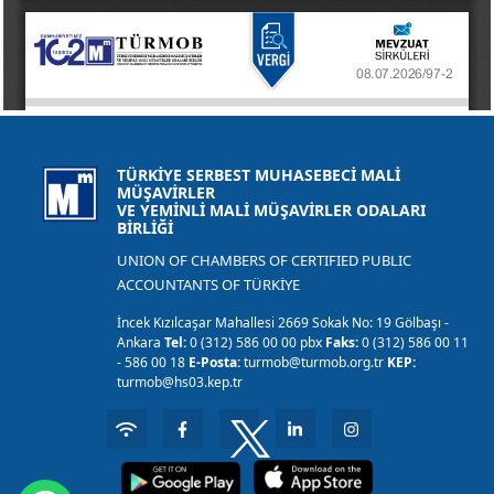
TÜRKİYE SERBEST MUHASEBECİ MALİ
MÜŞAVİRLER
VE YEMİNLİ MALİ MÜŞAVİRLER ODALARI
BİRLİĞİ
UNION OF CHAMBERS OF CERTIFIED PUBLIC
ACCOUNTANTS OF TÜRKİYE
İncek Kızılcaşar Mahallesi 2669 Sokak No: 19 Gölbaşı -
Ankara
Tel:
0 (312) 586 00 00 pbx
Faks:
0 (312) 586 00 11
- 586 00 18
E-Posta:
turmob@turmob.org.tr
KEP:
turmob@hs03.kep.tr