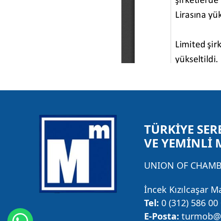
TÜRKİYE SER
VE YEMİNLİ 
UNION OF CHAMBE
İncek Kızılcaşar M
Tel:
0 (312) 586 00
E-Posta:
turmob@t