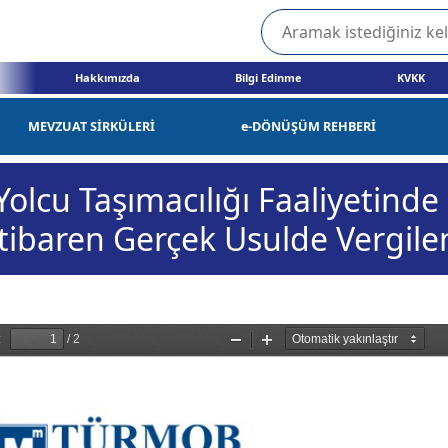
Hakkımızda
Bilgi Edinme
KVKK
MEVZUAT SİRKÜLERİ
e-DÖNÜŞÜM REHBERİ
Yolcu Taşımacılığı Faaliyetind
tibaren Gerçek Usulde Vergilen