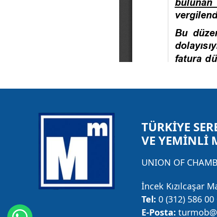
TÜRKİYE SER
VE YEMİNLİ 
UNION OF CHAMBE
İncek Kızılcaşar M
Tel:
0 (312) 586 00
E-Posta:
turmob@t