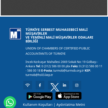
TÜRKİYE SERBEST MUHASEBECİ MALİ
MÜŞAVİRLER
VE YEMİNLİ MALİ MÜŞAVİRLER ODALARI
BİRLİĞİ
UNION OF CHAMBERS OF CERTIFIED PUBLIC
ACCOUNTANTS OF TÜRKİYE
İncek Kızılcaşar Mahallesi 2669 Sokak No: 19 Gölbaşı -
Ankara
Tel:
0 (312) 586 00 00 pbx
Faks:
0 (312) 586 00 11
- 586 00 18
E-Posta:
turmob@turmob.org.tr
KEP:
turmob@hs03.kep.tr
Kullanım Koşulları
|
Aydınlatma Metni