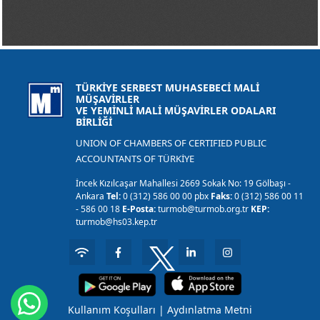
TÜRKİYE SERBEST MUHASEBECİ MALİ
MÜŞAVİRLER
VE YEMİNLİ MALİ MÜŞAVİRLER ODALARI
BİRLİĞİ
UNION OF CHAMBERS OF CERTIFIED PUBLIC
ACCOUNTANTS OF TÜRKİYE
İncek Kızılcaşar Mahallesi 2669 Sokak No: 19 Gölbaşı -
Ankara
Tel:
0 (312) 586 00 00 pbx
Faks:
0 (312) 586 00 11
- 586 00 18
E-Posta:
turmob@turmob.org.tr
KEP:
turmob@hs03.kep.tr
Kullanım Koşulları
|
Aydınlatma Metni