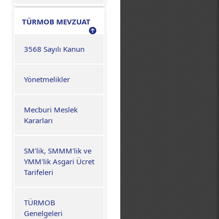
TÜRMOB MEVZUAT
3568 Sayılı Kanun
Yönetmelikler
Mecburi Meslek
Kararları
SM'lik, SMMM'lik ve
YMM'lik Asgari Ücret
Tarifeleri
TÜRMOB
Genelgeleri