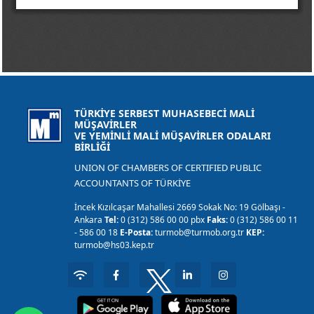
TÜRKİYE SERBEST MUHASEBECİ MALİ
MÜŞAVİRLER
VE YEMİNLİ MALİ MÜŞAVİRLER ODALARI
BİRLİĞİ
UNION OF CHAMBERS OF CERTIFIED PUBLIC
ACCOUNTANTS OF TÜRKİYE
İncek Kızılcaşar Mahallesi 2669 Sokak No: 19 Gölbaşı -
Ankara
Tel:
0 (312) 586 00 00 pbx
Faks:
0 (312) 586 00 11
- 586 00 18
E-Posta:
turmob@turmob.org.tr
KEP:
turmob@hs03.kep.tr