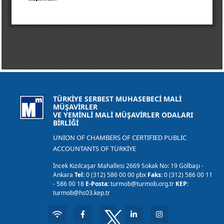
TÜRKİYE SERBEST MUHASEBECİ MALİ
MÜŞAVİRLER
VE YEMİNLİ MALİ MÜŞAVİRLER ODALARI
BİRLİĞİ
UNION OF CHAMBERS OF CERTIFIED PUBLIC
ACCOUNTANTS OF TÜRKİYE
İncek Kızılcaşar Mahallesi 2669 Sokak No: 19 Gölbaşı -
Ankara
Tel:
0 (312) 586 00 00 pbx
Faks:
0 (312) 586 00 11
- 586 00 18
E-Posta:
turmob@turmob.org.tr
KEP:
turmob@hs03.kep.tr