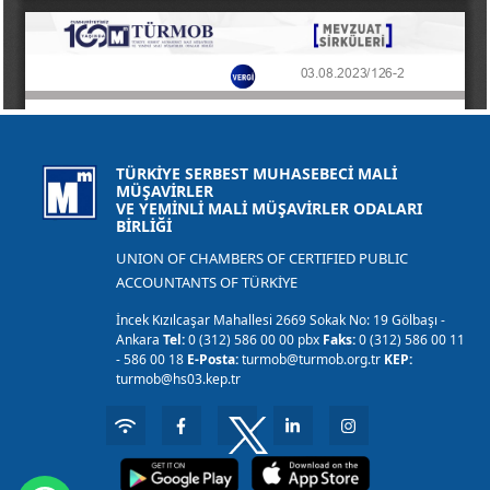
TÜRKİYE SERBEST MUHASEBECİ MALİ
MÜŞAVİRLER
VE YEMİNLİ MALİ MÜŞAVİRLER ODALARI
BİRLİĞİ
UNION OF CHAMBERS OF CERTIFIED PUBLIC
ACCOUNTANTS OF TÜRKİYE
İncek Kızılcaşar Mahallesi 2669 Sokak No: 19 Gölbaşı -
Ankara
Tel:
0 (312) 586 00 00 pbx
Faks:
0 (312) 586 00 11
- 586 00 18
E-Posta:
turmob@turmob.org.tr
KEP:
turmob@hs03.kep.tr