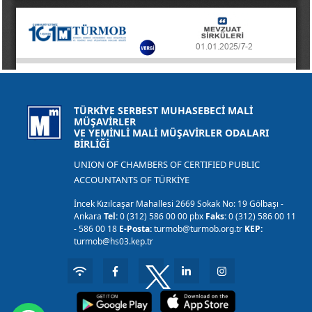
TÜRKİYE SERBEST MUHASEBECİ MALİ
MÜŞAVİRLER
VE YEMİNLİ MALİ MÜŞAVİRLER ODALARI
BİRLİĞİ
UNION OF CHAMBERS OF CERTIFIED PUBLIC
ACCOUNTANTS OF TÜRKİYE
İncek Kızılcaşar Mahallesi 2669 Sokak No: 19 Gölbaşı -
Ankara
Tel:
0 (312) 586 00 00 pbx
Faks:
0 (312) 586 00 11
- 586 00 18
E-Posta:
turmob@turmob.org.tr
KEP:
turmob@hs03.kep.tr