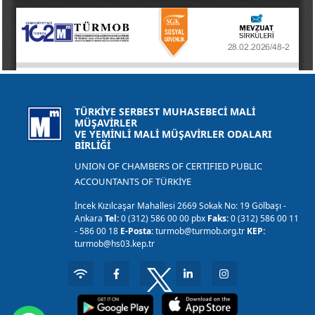
TÜRKİYE SERBEST MUHASEBECİ MALİ
MÜŞAVİRLER
VE YEMİNLİ MALİ MÜŞAVİRLER ODALARI
BİRLİĞİ
UNION OF CHAMBERS OF CERTIFIED PUBLIC
ACCOUNTANTS OF TÜRKİYE
İncek Kızılcaşar Mahallesi 2669 Sokak No: 19 Gölbaşı -
Ankara
Tel:
0 (312) 586 00 00 pbx
Faks:
0 (312) 586 00 11
- 586 00 18
E-Posta:
turmob@turmob.org.tr
KEP:
turmob@hs03.kep.tr