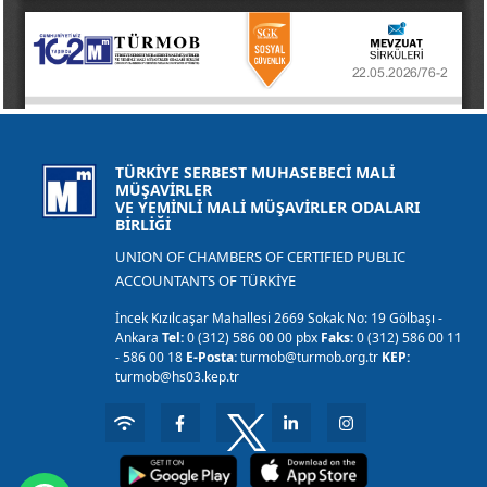
TÜRKİYE SERBEST MUHASEBECİ MALİ
MÜŞAVİRLER
VE YEMİNLİ MALİ MÜŞAVİRLER ODALARI
BİRLİĞİ
UNION OF CHAMBERS OF CERTIFIED PUBLIC
ACCOUNTANTS OF TÜRKİYE
İncek Kızılcaşar Mahallesi 2669 Sokak No: 19 Gölbaşı -
Ankara
Tel:
0 (312) 586 00 00 pbx
Faks:
0 (312) 586 00 11
- 586 00 18
E-Posta:
turmob@turmob.org.tr
KEP:
turmob@hs03.kep.tr