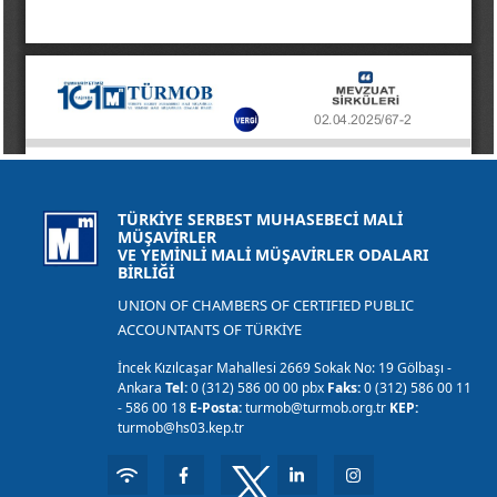
TÜRKİYE SERBEST MUHASEBECİ MALİ
MÜŞAVİRLER
VE YEMİNLİ MALİ MÜŞAVİRLER ODALARI
BİRLİĞİ
UNION OF CHAMBERS OF CERTIFIED PUBLIC
ACCOUNTANTS OF TÜRKİYE
İncek Kızılcaşar Mahallesi 2669 Sokak No: 19 Gölbaşı -
Ankara
Tel:
0 (312) 586 00 00 pbx
Faks:
0 (312) 586 00 11
- 586 00 18
E-Posta:
turmob@turmob.org.tr
KEP:
turmob@hs03.kep.tr