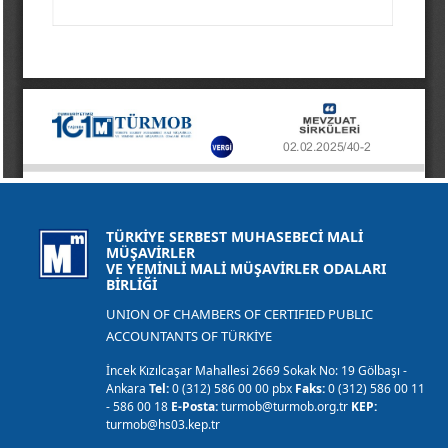
TÜRKİYE SERBEST MUHASEBECİ MALİ
MÜŞAVİRLER
VE YEMİNLİ MALİ MÜŞAVİRLER ODALARI
BİRLİĞİ
UNION OF CHAMBERS OF CERTIFIED PUBLIC
ACCOUNTANTS OF TÜRKİYE
İncek Kızılcaşar Mahallesi 2669 Sokak No: 19 Gölbaşı -
Ankara
Tel:
0 (312) 586 00 00 pbx
Faks:
0 (312) 586 00 11
- 586 00 18
E-Posta:
turmob@turmob.org.tr
KEP:
turmob@hs03.kep.tr