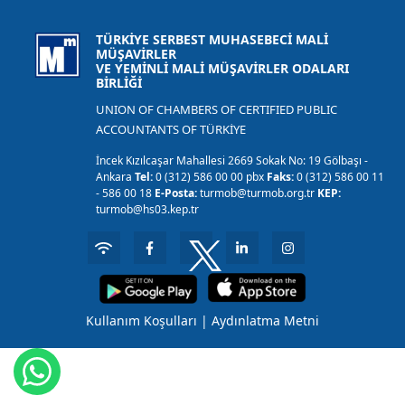
TÜRKİYE SERBEST MUHASEBECİ MALİ
MÜŞAVİRLER
VE YEMİNLİ MALİ MÜŞAVİRLER ODALARI
BİRLİĞİ
UNION OF CHAMBERS OF CERTIFIED PUBLIC
ACCOUNTANTS OF TÜRKİYE
İncek Kızılcaşar Mahallesi 2669 Sokak No: 19 Gölbaşı -
Ankara
Tel:
0 (312) 586 00 00 pbx
Faks:
0 (312) 586 00 11
- 586 00 18
E-Posta:
turmob@turmob.org.tr
KEP:
turmob@hs03.kep.tr
Kullanım Koşulları
|
Aydınlatma Metni