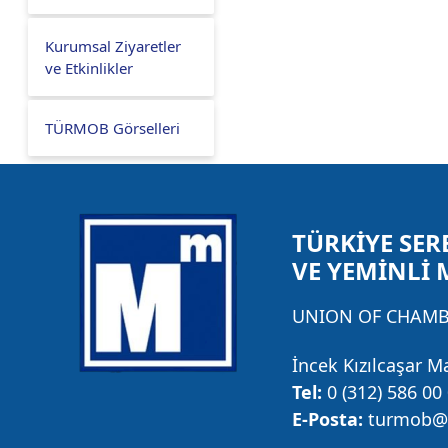
Kurumsal Ziyaretler
ve Etkinlikler
TÜRMOB Görselleri
TÜRKİYE SER
VE YEMİNLİ 
UNION OF CHAMBE
İncek Kızılcaşar M
Tel:
0 (312) 586 00
E-Posta:
turmob@t