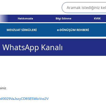
Hakkımızda
Bilgi Edinme
KVKK
MEVZUAT SİRKÜLERİ
e-DÖNÜŞÜM REHBERİ
WhatsApp Kanalı
siniz.
nnel/0029VaJszyCD8SE5WixVxs2V