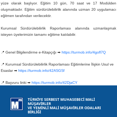
yüze olarak başlıyor. Eğitim 10 gün, 70 saat ve 17 Modülden
oluşmaktadır. Eğitim sürdürülebilirlik alanında uzman 20 uygulamacı
eğitmen tarafından verilecektir.
Kurumsal Sürdürülebilirlik Raporlaması alanında uzmanlaşmak
isteyen üyelerimizin tamamı eğitime katılabilir.
📍
Genel Bilgilendirme e-Kitapçığı
➡
https://turmob.info/4gofl7Q
📍
Kurumsal Sürdürülebilirlik Raporlaması Eğitimlerine İlişkin Usul ve
Esaslar
➡
https://turmob.info/42ASGSf
📍
Başvuru linki
➡
https://turmob.info/42DjaCY
TÜRKİYE SERBEST MUHASEBECİ MALİ
MÜŞAVİRLER
VE YEMİNLİ MALİ MÜŞAVİRLER ODALARI
BİRLİĞİ