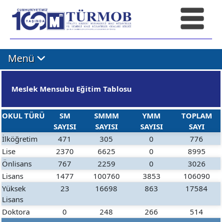
Menü
Meslek Mensubu Eğitim Tablosu
OKUL TÜRÜ
SM
SMMM
YMM
TOPLAM
SAYISI
SAYISI
SAYISI
SAYI
İlköğretim
471
305
0
776
Lise
2370
6625
0
8995
Önlisans
767
2259
0
3026
Lisans
1477
100760
3853
106090
Yüksek
23
16698
863
17584
Lisans
Doktora
0
248
266
514