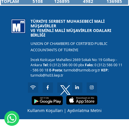
TOPLAM
5108
126895
4982
136985
TÜRKİYE SERBEST MUHASEBECİ MALİ
MÜŞAVİRLER
VE YEMİNLİ MALİ MÜŞAVİRLER ODALARI
BİRLİĞİ
UNION OF CHAMBERS OF CERTIFIED PUBLIC
ACCOUNTANTS OF TÜRKİYE
İncek Kızılcaşar Mahallesi 2669 Sokak No: 19 Gölbaşı -
Ankara
Tel:
0 (312) 586 00 00 pbx
Faks:
0 (312) 586 00 11
- 586 00 18
E-Posta:
turmob@turmob.org.tr
KEP:
turmob@hs03.kep.tr
Kullanım Koşulları
|
Aydınlatma Metni