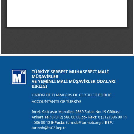
TÜRKİYE SERBEST MUHASEBECİ MALİ
MÜŞAVİRLER
VE YEMİNLİ MALİ MÜŞAVİRLER ODALARI
BİRLİĞİ
UNION OF CHAMBERS OF CERTIFIED PUBLIC
ACCOUNTANTS OF TÜRKİYE
İncek Kızılcaşar Mahallesi 2669 Sokak No: 19 Gölbaşı -
Ankara
Tel:
0 (312) 586 00 00 pbx
Faks:
0 (312) 586 00 11
- 586 00 18
E-Posta:
turmob@turmob.org.tr
KEP:
turmob@hs03.kep.tr