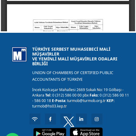
TÜRKİYE SERBEST MUHASEBECİ MALİ
MÜŞAVİRLER
VE YEMİNLİ MALİ MÜŞAVİRLER ODALARI
BİRLİĞİ
UNION OF CHAMBERS OF CERTIFIED PUBLIC
ACCOUNTANTS OF TÜRKİYE
İncek Kızılcaşar Mahallesi 2669 Sokak No: 19 Gölbaşı -
Ankara
Tel:
0 (312) 586 00 00 pbx
Faks:
0 (312) 586 00 11
- 586 00 18
E-Posta:
turmob@turmob.org.tr
KEP:
turmob@hs03.kep.tr