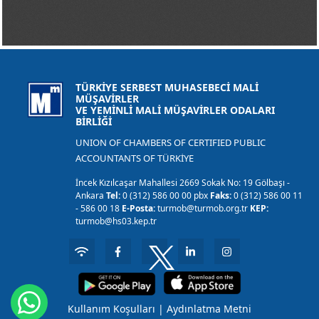
TÜRKİYE SERBEST MUHASEBECİ MALİ
MÜŞAVİRLER
VE YEMİNLİ MALİ MÜŞAVİRLER ODALARI
BİRLİĞİ
UNION OF CHAMBERS OF CERTIFIED PUBLIC
ACCOUNTANTS OF TÜRKİYE
İncek Kızılcaşar Mahallesi 2669 Sokak No: 19 Gölbaşı -
Ankara
Tel:
0 (312) 586 00 00 pbx
Faks:
0 (312) 586 00 11
- 586 00 18
E-Posta:
turmob@turmob.org.tr
KEP:
turmob@hs03.kep.tr
Kullanım Koşulları
|
Aydınlatma Metni