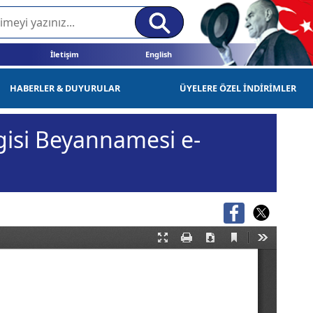
İletişim
English
HABERLER & DUYURULAR
ÜYELERE ÖZEL İNDİRİMLER
gisi Beyannamesi e-