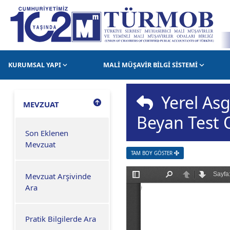
KURUMSAL YAPI
MALİ MÜŞAVİR BİLGİ SİSTEMİ
Yerel Asg
MEVZUAT
Beyan Test 
Son Eklenen
Mevzuat
TAM BOY GÖSTER
Mevzuat Arşivinde
Ara
Pratik Bilgilerde Ara