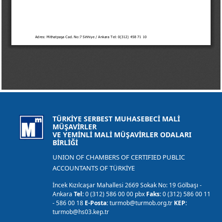
TÜRKİYE SERBEST MUHASEBECİ MALİ
MÜŞAVİRLER
VE YEMİNLİ MALİ MÜŞAVİRLER ODALARI
BİRLİĞİ
UNION OF CHAMBERS OF CERTIFIED PUBLIC
ACCOUNTANTS OF TÜRKİYE
İncek Kızılcaşar Mahallesi 2669 Sokak No: 19 Gölbaşı -
Ankara
Tel:
0 (312) 586 00 00 pbx
Faks:
0 (312) 586 00 11
- 586 00 18
E-Posta:
turmob@turmob.org.tr
KEP:
turmob@hs03.kep.tr