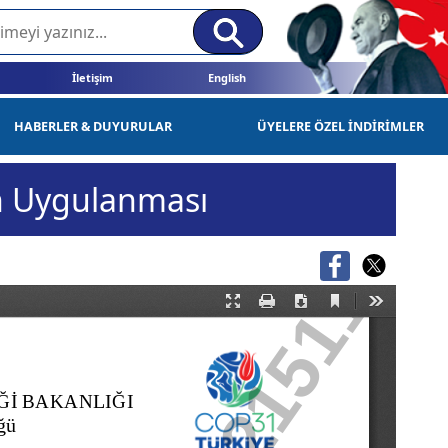
İletişim
English
HABERLER & DUYURULAR
ÜYELERE ÖZEL İNDİRİMLER
n Uygulanması