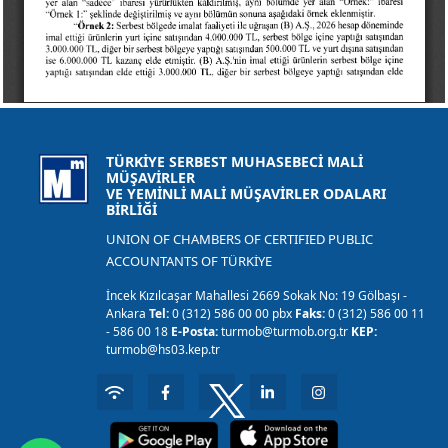
TÜRKİYE SERBEST MUHASEBECİ MALİ
MÜŞAVİRLER
VE YEMİNLİ MALİ MÜŞAVİRLER ODALARI
BİRLİĞİ
UNION OF CHAMBERS OF CERTIFIED PUBLIC
ACCOUNTANTS OF TÜRKİYE
İncek Kızılcaşar Mahallesi 2669 Sokak No: 19 Gölbaşı -
Ankara
Tel:
0 (312) 586 00 00 pbx
Faks:
0 (312) 586 00 11
- 586 00 18
E-Posta:
turmob@turmob.org.tr
KEP:
turmob@hs03.kep.tr