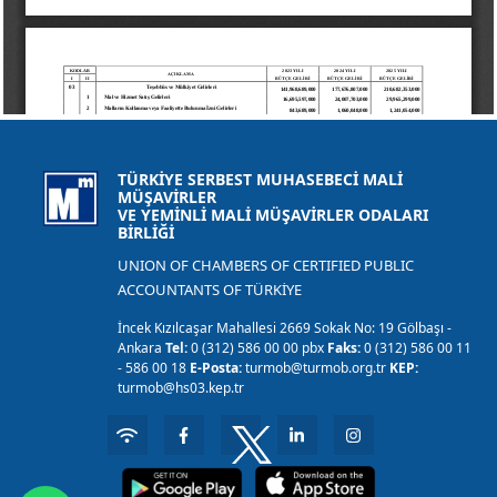
TÜRKİYE SERBEST MUHASEBECİ MALİ
MÜŞAVİRLER
VE YEMİNLİ MALİ MÜŞAVİRLER ODALARI
BİRLİĞİ
UNION OF CHAMBERS OF CERTIFIED PUBLIC
ACCOUNTANTS OF TÜRKİYE
İncek Kızılcaşar Mahallesi 2669 Sokak No: 19 Gölbaşı -
Ankara
Tel:
0 (312) 586 00 00 pbx
Faks:
0 (312) 586 00 11
- 586 00 18
E-Posta:
turmob@turmob.org.tr
KEP:
turmob@hs03.kep.tr