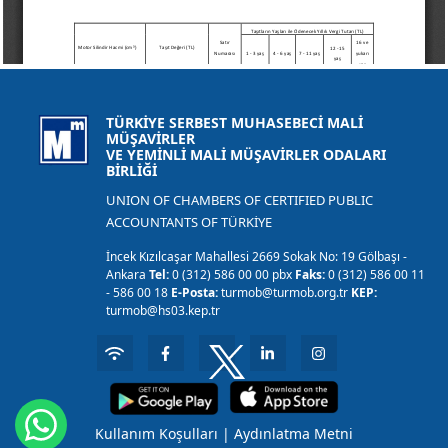
TÜRKİYE SERBEST MUHASEBECİ MALİ
MÜŞAVİRLER
VE YEMİNLİ MALİ MÜŞAVİRLER ODALARI
BİRLİĞİ
UNION OF CHAMBERS OF CERTIFIED PUBLIC
ACCOUNTANTS OF TÜRKİYE
İncek Kızılcaşar Mahallesi 2669 Sokak No: 19 Gölbaşı -
Ankara
Tel:
0 (312) 586 00 00 pbx
Faks:
0 (312) 586 00 11
- 586 00 18
E-Posta:
turmob@turmob.org.tr
KEP:
turmob@hs03.kep.tr
Kullanım Koşulları
|
Aydınlatma Metni