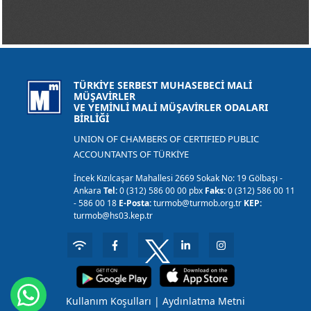
TÜRKİYE SERBEST MUHASEBECİ MALİ
MÜŞAVİRLER
VE YEMİNLİ MALİ MÜŞAVİRLER ODALARI
BİRLİĞİ
UNION OF CHAMBERS OF CERTIFIED PUBLIC
ACCOUNTANTS OF TÜRKİYE
İncek Kızılcaşar Mahallesi 2669 Sokak No: 19 Gölbaşı -
Ankara
Tel:
0 (312) 586 00 00 pbx
Faks:
0 (312) 586 00 11
- 586 00 18
E-Posta:
turmob@turmob.org.tr
KEP:
turmob@hs03.kep.tr
Kullanım Koşulları
|
Aydınlatma Metni