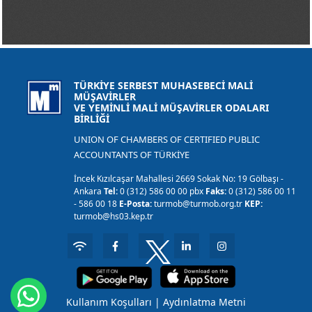
TÜRKİYE SERBEST MUHASEBECİ MALİ
MÜŞAVİRLER
VE YEMİNLİ MALİ MÜŞAVİRLER ODALARI
BİRLİĞİ
UNION OF CHAMBERS OF CERTIFIED PUBLIC
ACCOUNTANTS OF TÜRKİYE
İncek Kızılcaşar Mahallesi 2669 Sokak No: 19 Gölbaşı -
Ankara
Tel:
0 (312) 586 00 00 pbx
Faks:
0 (312) 586 00 11
- 586 00 18
E-Posta:
turmob@turmob.org.tr
KEP:
turmob@hs03.kep.tr
Kullanım Koşulları
|
Aydınlatma Metni