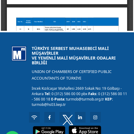
TÜRKİYE SERBEST MUHASEBECİ MALİ
MÜŞAVİRLER
VE YEMİNLİ MALİ MÜŞAVİRLER ODALARI
BİRLİĞİ
UNION OF CHAMBERS OF CERTIFIED PUBLIC
ACCOUNTANTS OF TÜRKİYE
İncek Kızılcaşar Mahallesi 2669 Sokak No: 19 Gölbaşı -
Ankara
Tel:
0 (312) 586 00 00 pbx
Faks:
0 (312) 586 00 11
- 586 00 18
E-Posta:
turmob@turmob.org.tr
KEP:
turmob@hs03.kep.tr