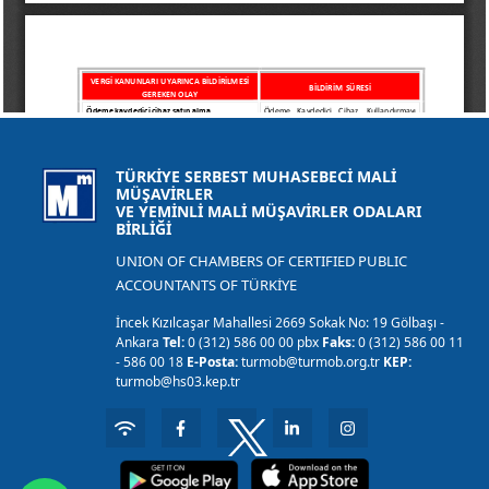
TÜRKİYE SERBEST MUHASEBECİ MALİ
MÜŞAVİRLER
VE YEMİNLİ MALİ MÜŞAVİRLER ODALARI
BİRLİĞİ
UNION OF CHAMBERS OF CERTIFIED PUBLIC
ACCOUNTANTS OF TÜRKİYE
İncek Kızılcaşar Mahallesi 2669 Sokak No: 19 Gölbaşı -
Ankara
Tel:
0 (312) 586 00 00 pbx
Faks:
0 (312) 586 00 11
- 586 00 18
E-Posta:
turmob@turmob.org.tr
KEP:
turmob@hs03.kep.tr