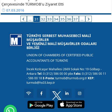
Çerçevesinde TÜRMOB'u Ziyaret Etti
07.03.2016
...
31
32
33
34
35
36
37
...
TÜRKİYE SERBEST MUHASEBECİ MALİ
MÜŞAVİRLER
VE YEMİNLİ MALİ MÜŞAVİRLER ODALARI
BİRLİĞİ
UNION OF CHAMBERS OF CERTIFIED PUBLIC
ACCOUNTANTS OF TÜRKİYE
İncek Kızılcaşar Mahallesi 2669 Sokak No: 19 Gölbaşı -
Ankara
Tel:
0 (312) 586 00 00 pbx
Faks:
0 (312) 586 00 11
- 586 00 18
E-Posta:
turmob@turmob.org.tr
KEP:
turmob@hs03.kep.tr