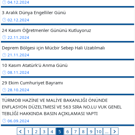
04.12.2024
3 Aralık Dünya Engelliler Günü
02.12.2024
24 Kasım Öğretmenler Gününü Kutluyoruz
22.11.2024
Deprem Bölgesi için Mücbir Sebep Hali Uzatılmalı
21.11.2024
10 Kasım Atatürk’ü Anma Günü
08.11.2024
29 Ekim Cumhuriyet Bayramı
28.10.2024
TÜRMOB HAZİNE VE MALİYE BAKANLIĞI ÖNÜNDE
ENFLASYON DÜZELTMESİ VE 563 SIRA NO.LU VUK GENEL
TEBLİĞİ HAKKINDA BASIN AÇIKLAMASI YAPTI
06.09.2024
1
2
3
4
5
6
7
8
9
10
...