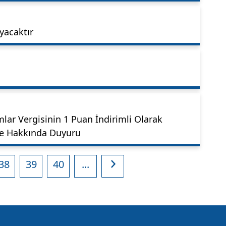
yacaktır
mlar Vergisinin 1 Puan İndirimli Olarak
me Hakkında Duyuru
38
39
40
...