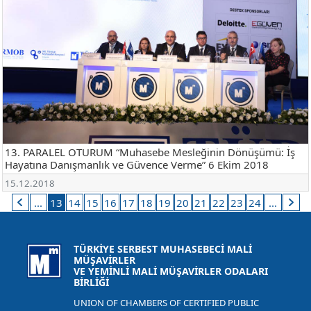
13. PARALEL OTURUM “Muhasebe Mesleğinin Dönüşümü: İş
Hayatına Danışmanlık ve Güvence Verme” 6 Ekim 2018
15.12.2018
...
13
14
15
16
17
18
19
20
21
22
23
24
...
TÜRKİYE SERBEST MUHASEBECİ MALİ
MÜŞAVİRLER
VE YEMİNLİ MALİ MÜŞAVİRLER ODALARI
BİRLİĞİ
UNION OF CHAMBERS OF CERTIFIED PUBLIC