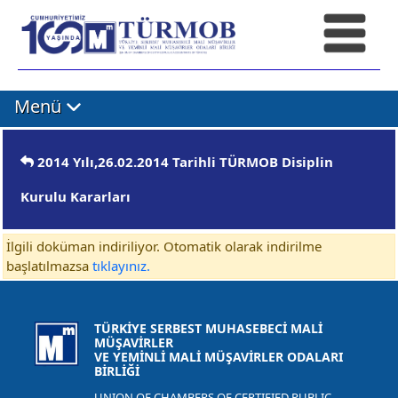
Menü
2014 Yılı,26.02.2014 Tarihli TÜRMOB Disiplin
Kurulu Kararları
İlgili doküman indiriliyor. Otomatik olarak indirilme
başlatılmazsa
tıklayınız.
TÜRKİYE SERBEST MUHASEBECİ MALİ
MÜŞAVİRLER
VE YEMİNLİ MALİ MÜŞAVİRLER ODALARI
BİRLİĞİ
UNION OF CHAMBERS OF CERTIFIED PUBLIC