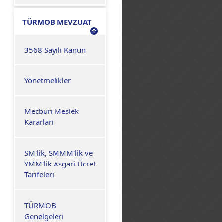
TÜRMOB MEVZUAT
3568 Sayılı Kanun
Yönetmelikler
Mecburi Meslek
Kararları
SM'lik, SMMM'lik ve
YMM'lik Asgari Ücret
Tarifeleri
TÜRMOB
Genelgeleri