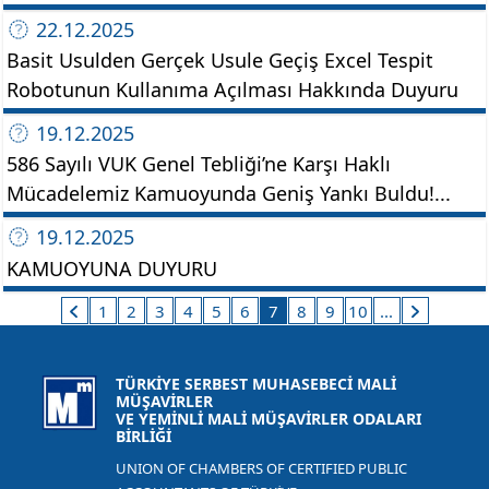
22.12.2025
Basit Usulden Gerçek Usule Geçiş Excel Tespit
Robotunun Kullanıma Açılması Hakkında Duyuru
19.12.2025
586 Sayılı VUK Genel Tebliği’ne Karşı Haklı
Mücadelemiz Kamuoyunda Geniş Yankı Buldu!...
19.12.2025
KAMUOYUNA DUYURU
1
2
3
4
5
6
7
8
9
10
...
TÜRKİYE SERBEST MUHASEBECİ MALİ
MÜŞAVİRLER
VE YEMİNLİ MALİ MÜŞAVİRLER ODALARI
BİRLİĞİ
UNION OF CHAMBERS OF CERTIFIED PUBLIC