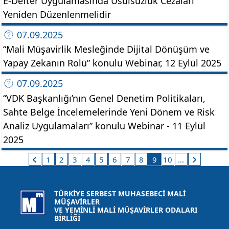
E-Defter Uygulamasında Usulsüzlük Cezaları
Yeniden Düzenlenmelidir
07.09.2025
“Mali Müşavirlik Mesleğinde Dijital Dönüşüm ve
Yapay Zekanın Rolü” konulu Webinar, 12 Eylül 2025
07.09.2025
“VDK Başkanlığı’nın Genel Denetim Politikaları,
Sahte Belge İncelemelerinde Yeni Dönem ve Risk
Analiz Uygulamaları” konulu Webinar - 11 Eylül
2025
1
2
3
4
5
6
7
8
9
10
...
TÜRKİYE SERBEST MUHASEBECİ MALİ
MÜŞAVİRLER
VE YEMİNLİ MALİ MÜŞAVİRLER ODALARI
BİRLİĞİ