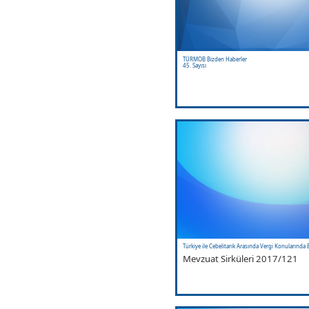
TÜRMOB Bizden Haberler
45. Sayısı
Türkiye ile Cebelitarık Arasında Vergi Konularında 
Mevzuat Sirküleri 2017/121