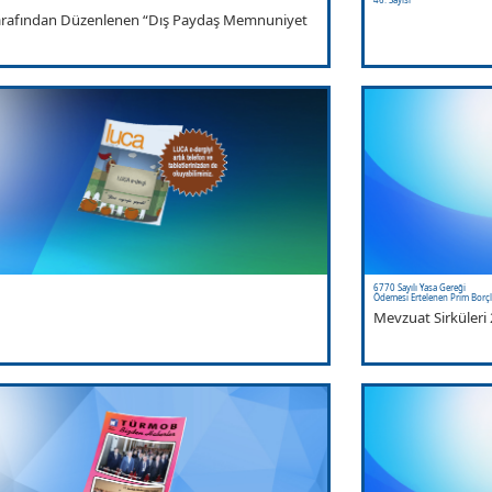
Tarafından Düzenlenen “Dış Paydaş Memnuniyet
6770 Sayılı Yasa Gereği
Ödemesi Ertelenen Prim Borçl
Mevzuat Sirküler