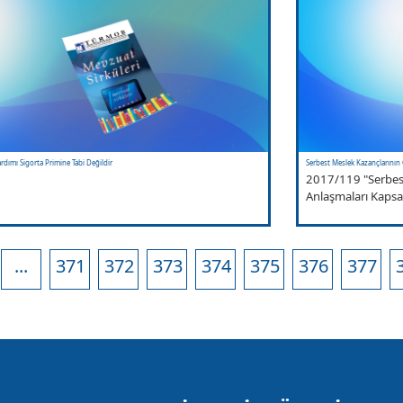
rdımı Sigorta Primine Tabi Değildir
Serbest Meslek Kazançlarının 
2017/119 "Serbest
Anlaşmaları Kapsa
...
371
372
373
374
375
376
377