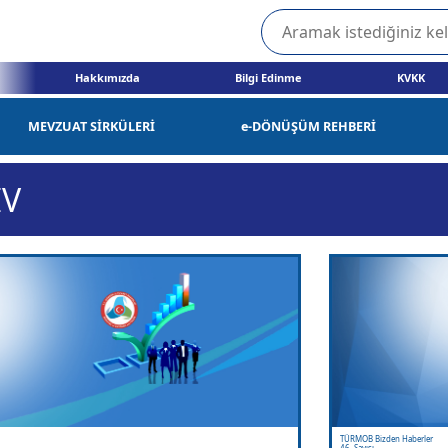
Hakkımızda
Bilgi Edinme
KVKK
MEVZUAT SİRKÜLERİ
e-DÖNÜŞÜM REHBERİ
İV
TÜRMOB Bizden Haberler
46. Sayısı