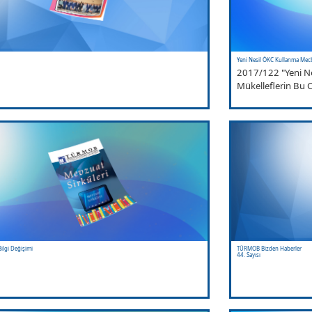
Yeni Nesil ÖKC Kullanma Mecbu
2017/122 "Yeni Ne
Mükelleflerin Bu C
Bilgi Değişimi
TÜRMOB Bizden Haberler
44. Sayısı