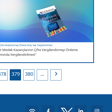
Çifte Vergilendirmeyi Önleme Anlaş. Kap. Vergilendirilmesi
 Meslek Kazançlarının Çifte Vergilendirmeyi Önleme
mında Vergilendirilmesi"
378
379
380
...