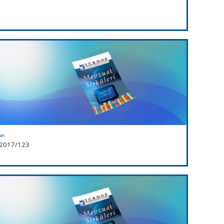
arı
i 2017/123