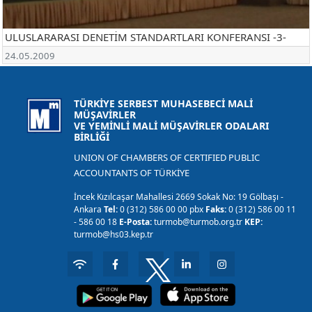
ULUSLARARASI DENETİM STANDARTLARI KONFERANSI -3-
24.05.2009
TÜRKİYE SERBEST MUHASEBECİ MALİ
MÜŞAVİRLER
VE YEMİNLİ MALİ MÜŞAVİRLER ODALARI
BİRLİĞİ
UNION OF CHAMBERS OF CERTIFIED PUBLIC
ACCOUNTANTS OF TÜRKİYE
İncek Kızılcaşar Mahallesi 2669 Sokak No: 19 Gölbaşı -
Ankara
Tel:
0 (312) 586 00 00 pbx
Faks:
0 (312) 586 00 11
- 586 00 18
E-Posta:
turmob@turmob.org.tr
KEP:
turmob@hs03.kep.tr